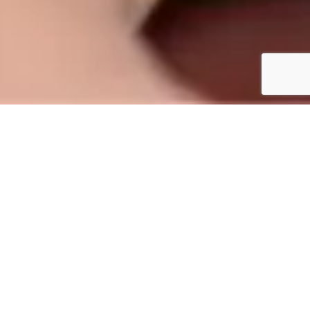
ΟΙ ΠΟΛΙΤΙΚΈΣ ΜΑΣ & ΑΝΑΦΟΡΈΣ ΓΙΑ ΤΟΥΣ
ΣΤΌΧΟΥΣ ΒΙΏΣΙΜΗΣ ΑΝΆΠΤΥΞΗΣ (SDG’S-
2015)
Οι εγκεκριμένες πολιτικές εκφράζουν
την δέσμευση μας προς την αειφόρο
ανάπτυξη – και τα μετρήσιμα