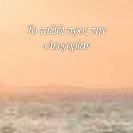
Το ταξίδι προς την
«Αειφορία»