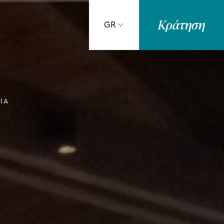
Κράτηση
GR
ΊΑ