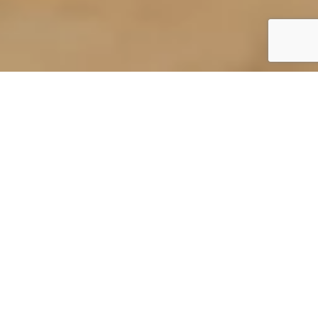
DER HELD DER WIEDERVERWERTUNG
„Warum Müll Reichtum darstellt“
Die Abfallverwaltung ist und bleibt eine der
größten Herausforderungen für den Umweltschutz
und die nachhaltige touristische Entwicklung der
griechischen Inseln. Zu ihrer Bewältigung haben
wir auf der Insel Kos eine Reihe von Aktionen
durchgeführt, die durch Vermeidung,